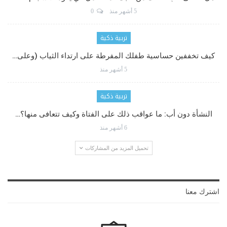
5 أشهر منذ
0
تربية ذكية
كيف تخففين حساسية طفلك المفرطة على ارتداء الثياب (وعلى…
5 أشهر منذ
تربية ذكية
النشأة دون أب: ما عواقب ذلك على الفتاة وكيف تتعافى منها؟…
6 أشهر منذ
تحميل المزيد من المشاركات
اشترك معنا