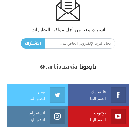
اشترك معنا من أجل مواكبة التطورات
الاشتراك
تابعونا
@tarbia.zakia
فايسبوك
تويتر
انضم الينا
انضم الينا
يوتيوب
انستغرام
انضم الينا
انضم الينا