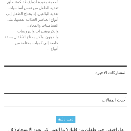
أطعمة مفيدة لدماغ طفلكمتنطلق
تغذية الطفل من نفس أساسيات
تغذية البالغين. إذ يحتاج الطفل إلى
أنواع العناصر الغذائية نفسها، مثل
الفيتامينات والمعادن
والكربوهيدرات والبروتينات
والدهون. ولكن يحتاج الأطفال بصفة
خاصة إلى كميات مختلفة من
أنواع
…
المشاركات الاخيرة
أحدث المقالات
تربية ذكية
هل اختفى حب طفلك من قلبك؟ ما العمل كي يعود الانسجام؟ 3…