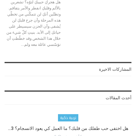
هل هجركِ حبيبكِ لتوّه؟ تشعرين
بالألم وقلبكِ انفطر والأمر يتفاقم.
وتظنّين أنكِ لن تتمكّني من تخطّي
هذه المرحلة وأن جرح قلبكِ لن
يُشفى وأن الحزن سيسيطر على
حياتكِ إلى الأبد. بنيتِ كلّ شيء من
خلال هذا الشخص وقد خطّطتِ أن
تؤسّسي عائلة معه ولم…
المشاركات الاخيرة
أحدث المقالات
تربية ذكية
هل اختفى حب طفلك من قلبك؟ ما العمل كي يعود الانسجام؟ 3…