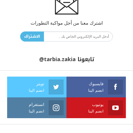
اشترك معنا من أجل مواكبة التطورات
الاشتراك
تابعونا
@tarbia.zakia
فايسبوك
تويتر
انضم الينا
انضم الينا
يوتيوب
انستغرام
انضم الينا
انضم الينا