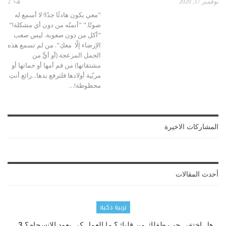
نوفمبر 17, 2020
2
"معي يكون هادئًا جدًا! لا أسمع له
صوتًا." "أنمتُه من دون أي مشكلة!"
"أكل من دون صعوبة. ليس صعب
الإرضاء إلّا معكِ". من لم تسمع هذه
الجمل المزعجة (أو أيٍّ من
مشتقاتها) من فم أمها أو حماتها أو
مربّية أولادها فلترفع يدها...رائع أنتِ
محظوظة!…
المشاركات الاخيرة
أحدث المقالات
تربية ذكية
هل اختفى حب طفلك من قلبك؟ ما العمل كي يعود الانسجام؟ 3…