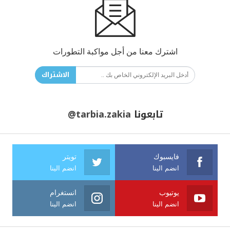
اشترك معنا من أجل مواكبة التطورات
الاشتراك
تابعونا
@tarbia.zakia
فايسبوك
تويتر
انضم الينا
انضم الينا
يوتيوب
انستغرام
انضم الينا
انضم الينا