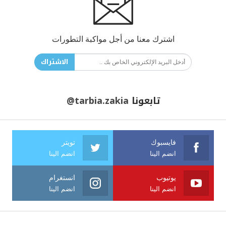
اشترك معنا من أجل مواكبة التطورات
الاشتراك
تابعونا
@tarbia.zakia
فايسبوك
تويتر
انضم الينا
انضم الينا
يوتيوب
انستغرام
انضم الينا
انضم الينا