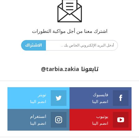
اشترك معنا من أجل مواكبة التطورات
الاشتراك
تابعونا
@tarbia.zakia
فايسبوك
تويتر
انضم الينا
انضم الينا
يوتيوب
انستغرام
انضم الينا
انضم الينا