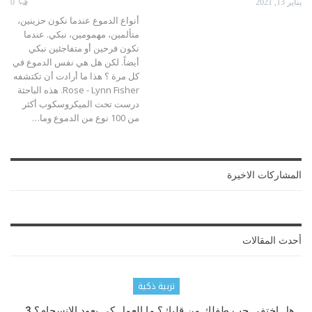
يناير 13, 2021
0
أنواع الدموع عندما نكون حزينين،
متألمين، مهمومين، نبكي. عندما
نكون فرحين أو متفاجئين نبكي
أيضاً. لكن هل هي نفس الدموع في
كل مرة ؟ هذا ما أرادت أن تكتشفه
Rose - Lynn Fisher. هذه الباحثة
درست تحت الميكروسكوب أكثر
من 100 نوع من الدموع وما…
المشاركات الاخيرة
أحدث المقالات
تربية ذكية
هل اختفى حب طفلك من قلبك؟ ما العمل كي يعود الانسجام؟ 3…