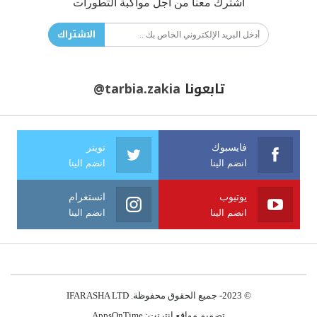
اشترك معنا من أجل مواكبة التطورات
الاشتراك
تابعونا
@tarbia.zakia
فايسبوك
تويتر
انضم الينا
انضم الينا
يوتيوب
انستغرام
انضم الينا
انضم الينا
© 2023- جميع الحقوق محفوظة. IFARASHA LTD
تصميم مواقع انترنت:
AppsOnTime