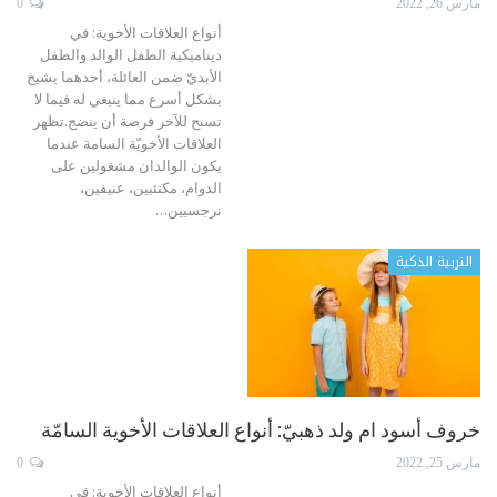
مارس 26, 2022
0
أنواع العلاقات الأخوية: في
ديناميكية الطفل الوالد والطفل
الأبديّ ضمن العائلة، أحدهما يشيخ
بشكل أسرع مما ينبغي له فيما لا
تسنح للآخر فرصة أن ينضج.تظهر
العلاقات الأخويّة السامة عندما
يكون الوالدان مشغولين على
الدوام، مكتئبين، عنيفين،
نرجسيين
…
التربية الذكية
خروف أسود ام ولد ذهبيّ: أنواع العلاقات الأخوية السامّة
مارس 25, 2022
0
أنواع العلاقات الأخوية: في