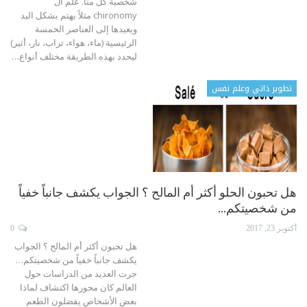
شخصية كل منا. علم ال
chironomy مثلاً يهتم بشكل اليد
ويعيدها إلى العناصر الخمسة
الرئيسية (ماء، هواء، تراب، نار، أثير)
ليحدد بهذه الطريقة مختلف أنواع…
تطوير ذاتي وعلم نفس
هل تحبون الحلو أكثر أم المالح ؟ الجواب يكشف جانباً خفياً
من شخصيتكم…
أكتوبر 23, 2017
0
هل تحبون أكثر أم المالح ؟ الجواب
يكشف جانباً خفياً من شخصيتكم…
جرت العديد من الدراسات حول
العالم كان محورها اكتشاف لماذا
بعض الأشخاص يفضلون الطعم