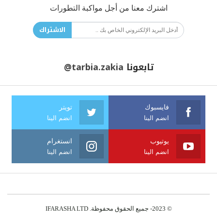
اشترك معنا من أجل مواكبة التطورات
الاشتراك
تابعونا
@tarbia.zakia
فايسبوك
تويتر
انضم الينا
انضم الينا
يوتيوب
انستغرام
انضم الينا
انضم الينا
© 2023- جميع الحقوق محفوظة. IFARASHA LTD