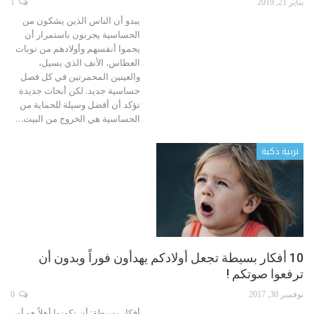
يناير 21, 2019
1
يبدو أن الناس الذين يشكون من
الحساسية يجربون باستمرار أن
يحموا أنفسهم وأولادهم من نوبات
العطاس، الأنف الذي يسيل،
والعينين المحمرتين في كل فصل
حساسية جديد.
لكن أبحاث جديدة
تؤكد أن أفضل وسيلة للحماية من
الحساسية هي الخروج من البيت
…
تربية ذكية
10 أفكار بسيطة تجعل أولادكم يهدأون فوراً وبدون أن
ترفعوا صوتكم !
نوفمبر 30, 2017
0
أفكار بسيطة: أن تكونوا أهلاً هو أمر