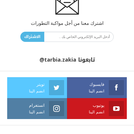
اشترك معنا من أجل مواكبة التطورات
الاشتراك
تابعونا
@tarbia.zakia
فايسبوك
تويتر
انضم الينا
انضم الينا
يوتيوب
انستغرام
انضم الينا
انضم الينا