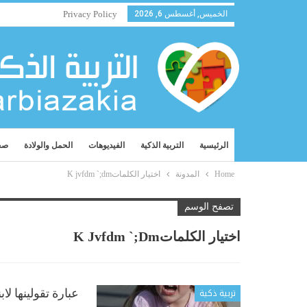
الخميس, أغسطس 6, 2026
Privacy Policy
الرئيسية
التربية الذكية
الفيديوهات
الحمل والولادة
صح
Home
المدونة
اختيار الكلماتK jvfdm `;dm
تصفح الوسم
اختيار الكلماتK Jvfdm `;dm
تربية ذكية
عبارة تقولينها لا