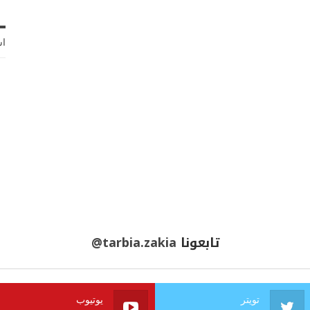
اش
تابعونا
@tarbia.zakia
تويتر
يوتيوب