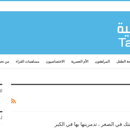
ة الطفل
المراهقون
الأم العصرية
الاختصاصيون
مساهمات القراء
من نح
ال
أح
بنتك في الصغر ، تدمرينها بها في الكبر