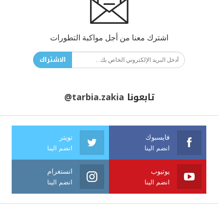
اشترك معنا من أجل مواكبة التطورات
الاشتراك
تابعونا
@tarbia.zakia
فايسبوك
تويتر
انضم الينا
انضم الينا
يوتيوب
انستغرام
انضم الينا
انضم الينا