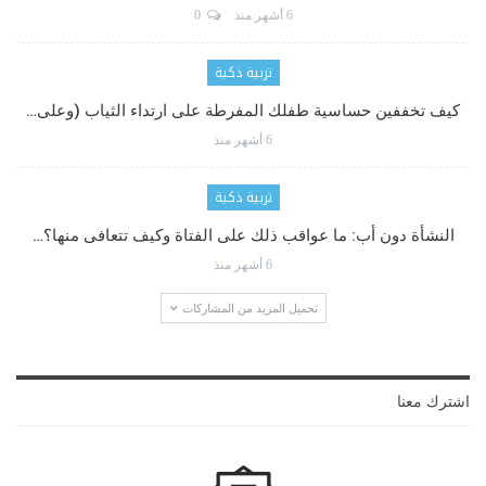
6 أشهر منذ
0
تربية ذكية
كيف تخففين حساسية طفلك المفرطة على ارتداء الثياب (وعلى…
6 أشهر منذ
تربية ذكية
النشأة دون أب: ما عواقب ذلك على الفتاة وكيف تتعافى منها؟…
6 أشهر منذ
تحميل المزيد من المشاركات
اشترك معنا