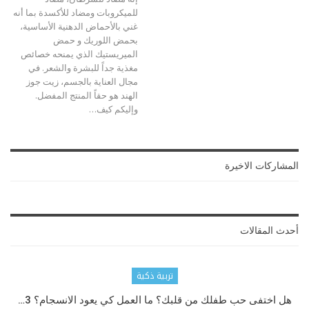
للميكروبات ومضاد للأكسدة بما أنه
غني بالأحماض الدهنية الأساسية،
بحمض اللوريك و حمض
الميريستيك الذي يمنحه خصائص
مغذية جداً للبشرة والشعر. في
مجال العناية بالجسم، زيت جوز
الهند هو حقاً المنتج المفضل.
وإليكم كيف…
المشاركات الاخيرة
أحدث المقالات
تربية ذكية
هل اختفى حب طفلك من قلبك؟ ما العمل كي يعود الانسجام؟ 3…