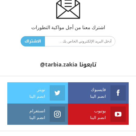
اشترك معنا من أجل مواكبة التطورات
الاشتراك
تابعونا
@tarbia.zakia
فايسبوك
تويتر
انضم الينا
انضم الينا
يوتيوب
انستغرام
انضم الينا
انضم الينا