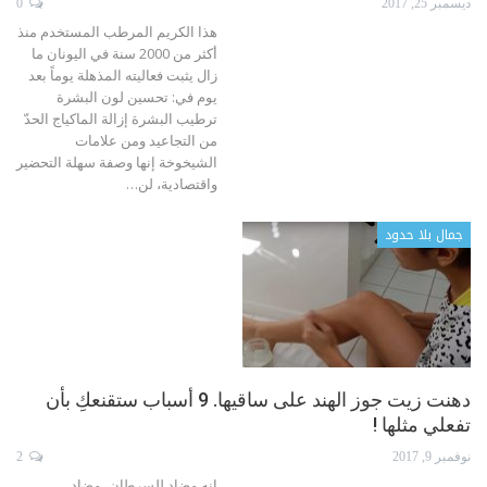
ديسمبر 25, 2017
0
هذا الكريم المرطب المستخدم منذ
أكثر من 2000 سنة في اليونان ما
زال يثبت فعاليته المذهلة يوماً بعد
يوم في: تحسين لون البشرة
ترطيب البشرة إزالة الماكياج الحدّ
من التجاعيد ومن علامات
الشيخوخة إنها وصفة سهلة التحضير
واقتصادية، لن…
جمال بلا حدود
دهنت زيت جوز الهند على ساقيها. 9 أسباب ستقنعكِ بأن
تفعلي مثلها !
نوفمبر 9, 2017
2
إنه مضاد للسرطان، مضاد