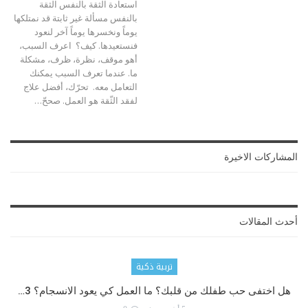
استعادة الثقة بالنفس الثقة
بالنفس مسألة غير ثابتة قد نمتلكها
يوماً ونخسرها يوماً آخر لنعود
فنستعيدها. كيف؟ اعرف السبب،
أهو موقف، نظرة، ظرف، مشكلة
ما. عندما تعرف السبب يمكنك
التعامل معه. تحرّك، أفضل علاج
لفقد الثّقة هو العمل. صححّ…
المشاركات الاخيرة
أحدث المقالات
تربية ذكية
هل اختفى حب طفلك من قلبك؟ ما العمل كي يعود الانسجام؟ 3…