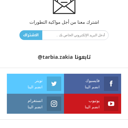
اشترك معنا من أجل مواكبة التطورات
الاشتراك
تابعونا
@tarbia.zakia
فايسبوك
تويتر
انضم الينا
انضم الينا
يوتيوب
انستغرام
انضم الينا
انضم الينا