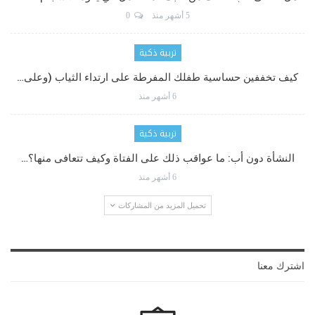
5 أشهر منذ
0
تربية ذكية
كيف تخففين حساسية طفلك المفرطة على ارتداء الثياب (وعلى…
6 أشهر منذ
تربية ذكية
النشأة دون أب: ما عواقب ذلك على الفتاة وكيف تتعافى منها؟…
6 أشهر منذ
تحميل المزيد من المشاركات
اشترك معنا