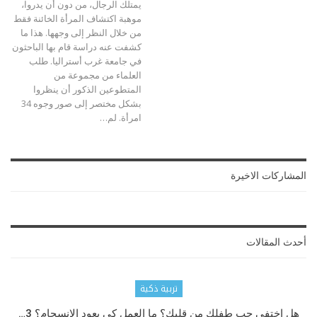
يمتلك الرجال، من دون أن يدروا،
موهبة اكتشاف المرأة الخائنة فقط
من خلال النظر إلى وجهها. هذا ما
كشفت عنه دراسة قام بها الباحثون
في جامعة غرب أستراليا. طلب
العلماء من مجموعة من
المتطوعين الذكور أن ينظروا
بشكل مختصر إلى صور وجوه 34
امرأة. لم…
المشاركات الاخيرة
أحدث المقالات
تربية ذكية
هل اختفى حب طفلك من قلبك؟ ما العمل كي يعود الانسجام؟ 3…