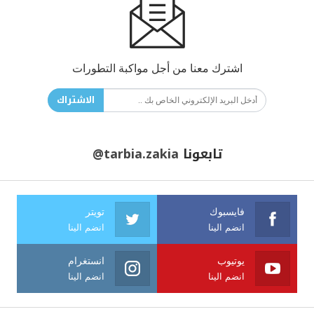
اشترك معنا من أجل مواكبة التطورات
الاشتراك
تابعونا
@tarbia.zakia
فايسبوك
تويتر
انضم الينا
انضم الينا
يوتيوب
انستغرام
انضم الينا
انضم الينا