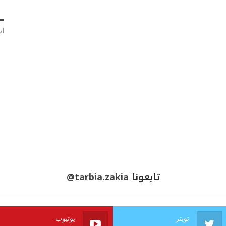
اش
تابعونا
@tarbia.zakia
تويتر
يوتيوب