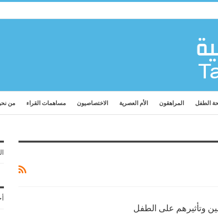
ة الطفل
المراهقون
الأم العصرية
الاختصاصيون
مساهمات القراء
من نح
ال
أح
امين وتأثيرهم على الطفل