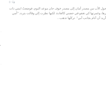
0
يتحول الأب من مصدر أمان إلى مصدر خوف
حان موعد النوم، فوضعتُ ابنتي ذات
ها، وغمرتها كي تغفو في حضني كالعادة. لكنها نظرت إلي وقالت بتردد "أمي
يد أن أنام بجانب أبي". تركتُها تذهب
…
ك