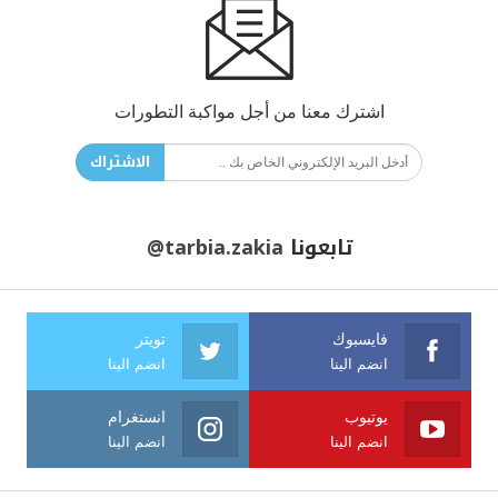
اشترك معنا من أجل مواكبة التطورات
الاشتراك
تابعونا
@tarbia.zakia
فايسبوك
تويتر
انضم الينا
انضم الينا
يوتيوب
انستغرام
انضم الينا
انضم الينا