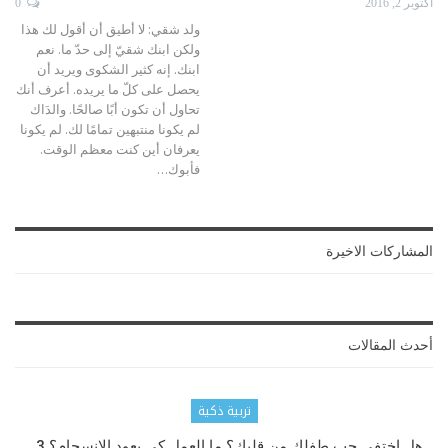
أكتوبر 2, 2016
0
ولد شقي: لا أطيق أن أقول لك هذا
ولكن ابنك شقيّ إلى حدّ ما. نعم
ابنك. إنه كثير الشكوى ويريد أن
يحصل على كلّ ما يريده. أعرف أنك
تحاول أن تكون أبًا صالحًا. والدَاك
لم يكونا منتبهين تمامًا لك. لم يكونا
يعرفان أين كنت معظم الوقت.
فأبوك…
المشاركات الاخيرة
أحدث المقالات
تربية ذكية
هل اختفى حب طفلك من قلبك؟ ما العمل كي يعود الانسجام؟ 3…