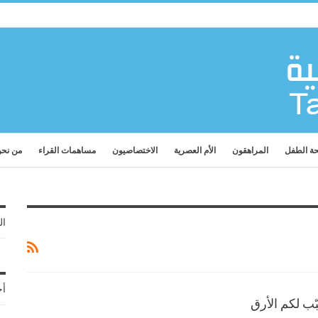
ة الطفل
المراهقون
الأم العصرية
الاختصاصيون
مساهمات القراء
من نح
ال
أح
ّب لكم الأرق