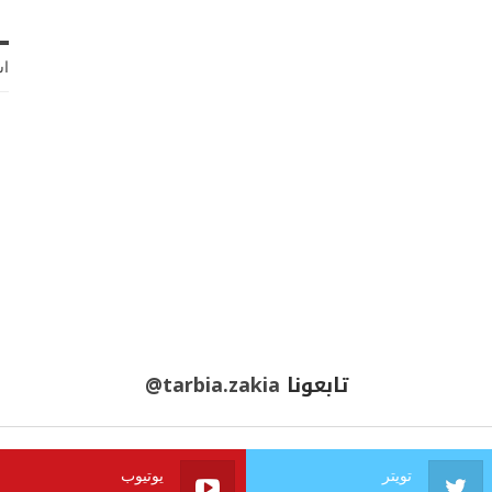
اش
تابعونا
@tarbia.zakia
تويتر
يوتيوب