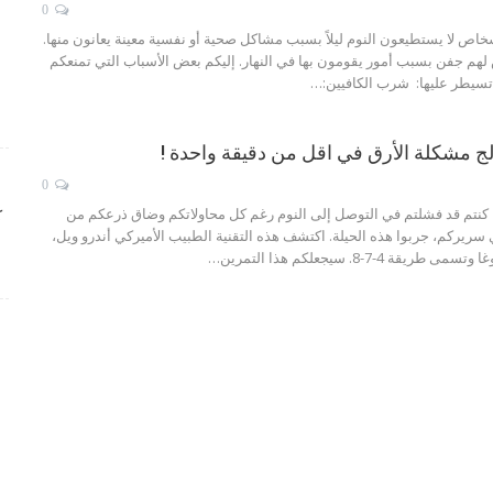
0
خاص لا يستطيعون النوم ليلاً بسبب مشاكل صحية أو نفسية معينة يعانون منها.
لهم جفن بسبب أمور يقومون بها في النهار. إليكم بعض الأسباب التي تمنعكم
تسيطر عليها: شرب الكافيين:…
الج مشكلة الأرق في اقل من دقيقة واحدة !
0
ذا كنتم قد فشلتم في التوصل إلى النوم رغم كل محاولاتكم وضاق ذرعكم من
ك
ريركم، جربوا هذه الحيلة. اكتشف هذه التقنية الطبيب الأميركي أندرو ويل،
 4-7-8. سيجعلكم هذا التمرين…