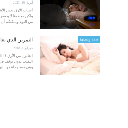
أبريل 16, 2021
أسباب الأرق بعض الأش
ولكن معظمنا لا يغمض 
من النوم ويمكنكم أن 
صحة وتغذية
التمرين الذي يع
فبراير 1, 2018
اتعانون من الأرق ؟ ا
التقلب بدون توقف في س
وهي مستوحاة من اليوغا وتسمى طريقة