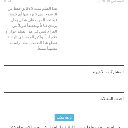
أغسطس 10, 2020
0
هذا الفيلم مدته 5 دقائق فقط من
الرسوم التي لا ترد فيها أي كلمة ..
فيه تجد الموت على شكل رجل
يرتدي قناعاً ومعطفاً طويلاً من
الفراء.
ليس في هذا الفيلم حوار أو
كلام ابداً. ولكن الموسيقى الهادئة
تقطع هذا الصمت بلطف راسمة
مشهداً ممتعاً
…
المشاركات الاخيرة
أحدث المقالات
تربية ذكية
هل اختفى حب طفلك من قلبك؟ ما العمل كي يعود الانسجام؟ 3…