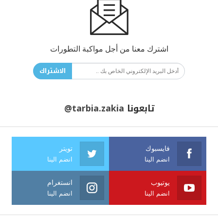
اشترك معنا من أجل مواكبة التطورات
الاشتراك
تابعونا
@tarbia.zakia
فايسبوك
تويتر
انضم الينا
انضم الينا
يوتيوب
انستغرام
انضم الينا
انضم الينا