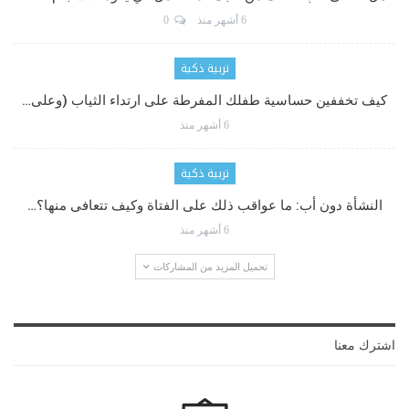
6 أشهر منذ
0
تربية ذكية
كيف تخففين حساسية طفلك المفرطة على ارتداء الثياب (وعلى…
6 أشهر منذ
تربية ذكية
النشأة دون أب: ما عواقب ذلك على الفتاة وكيف تتعافى منها؟…
6 أشهر منذ
تحميل المزيد من المشاركات
اشترك معنا