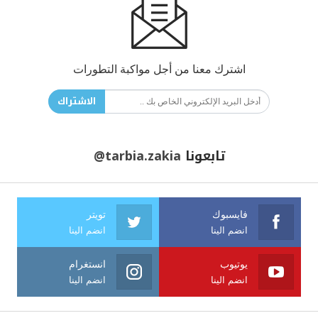
اشترك معنا من أجل مواكبة التطورات
الاشتراك
تابعونا
@tarbia.zakia
فايسبوك
تويتر
انضم الينا
انضم الينا
يوتيوب
انستغرام
انضم الينا
انضم الينا