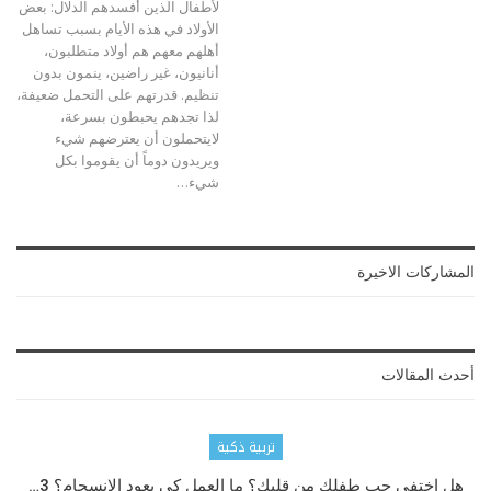
لأطفال الذين أفسدهم الدلال: بعض
الأولاد في هذه الأيام بسبب تساهل
أهلهم معهم هم أولاد متطلبون،
أنانيون، غير راضين، ينمون بدون
تنظيم. قدرتهم على التحمل ضعيفة،
لذا تجدهم يحبطون بسرعة،
لايتحملون أن يعترضهم شيء
ويريدون دوماً أن يقوموا بكل
شيء
…
المشاركات الاخيرة
أحدث المقالات
تربية ذكية
هل اختفى حب طفلك من قلبك؟ ما العمل كي يعود الانسجام؟ 3…