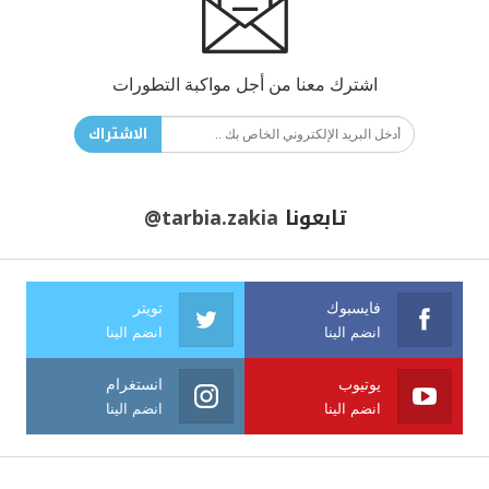
اشترك معنا من أجل مواكبة التطورات
الاشتراك
تابعونا
@tarbia.zakia
فايسبوك
تويتر
انضم الينا
انضم الينا
يوتيوب
انستغرام
انضم الينا
انضم الينا