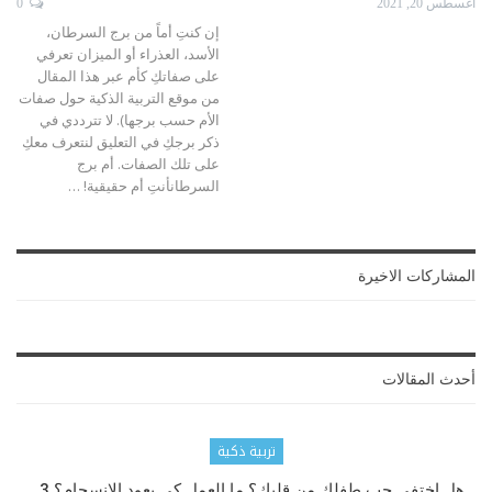
أغسطس 20, 2021
0
إن كنتِ أماً من برج السرطان،
الأسد، العذراء أو الميزان تعرفي
على صفاتكِ كأم عبر هذا المقال
من موقع التربية الذكية حول صفات
الأم حسب برجها). لا تترددي في
ذكر برجكِ في التعليق لنتعرف معكِ
على تلك الصفات.
أم برج
السرطانأنتِ أم حقيقية!
…
المشاركات الاخيرة
أحدث المقالات
تربية ذكية
هل اختفى حب طفلك من قلبك؟ ما العمل كي يعود الانسجام؟ 3…