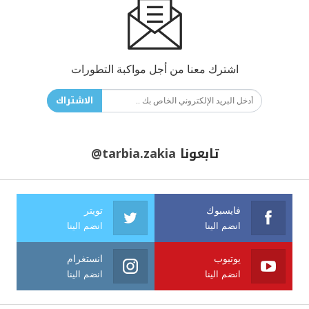
اشترك معنا من أجل مواكبة التطورات
الاشتراك
تابعونا
@tarbia.zakia
فايسبوك
تويتر
انضم الينا
انضم الينا
يوتيوب
انستغرام
انضم الينا
انضم الينا