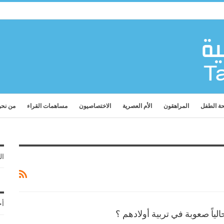
ة الطفل
المراهقون
الأم العصرية
الاختصاصيون
مساهمات القراء
من نح
ال
أح
الياً صعوبة في تربية أولادهم ؟