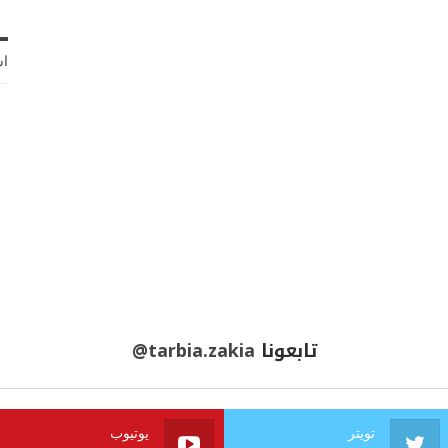
اش
تابعونا
@tarbia.zakia
تويتر
يوتيوب