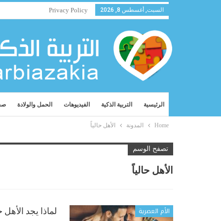
السبت, أغسطس 8, 2026
Privacy Policy
الرئيسية
التربية الذكية
الفيديوهات
الحمل والولادة
صح
Home
المدونة
الأهل حالياً
تصفح الوسم
الأهل حالياً
الأم العصرية
لماذا يجد الأهل ح