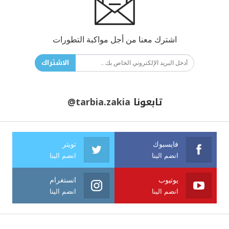
اشترك معنا من أجل مواكبة التطورات
الاشتراك
تابعونا
@tarbia.zakia
فايسبوك
تويتر
انضم الينا
انضم الينا
يوتيوب
انستغرام
انضم الينا
انضم الينا