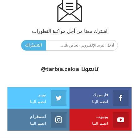
اشترك معنا من أجل مواكبة التطورات
الاشتراك
تابعونا
@tarbia.zakia
فايسبوك
تويتر
انضم الينا
انضم الينا
يوتيوب
انستغرام
انضم الينا
انضم الينا