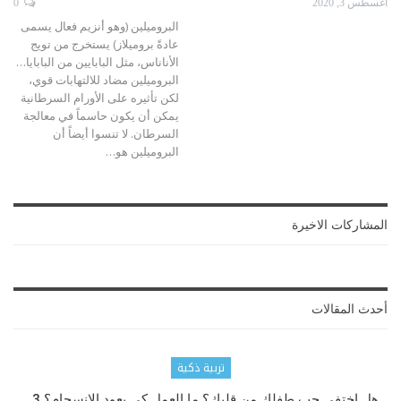
أغسطس 3, 2020
0
البروميلين (وهو أنزيم فعال يسمى
عادةً بروميلاز) يستخرج من تويج
الأناناس، مثل البابايين من البابايا…
البروميلين مضاد للالتهابات قوي،
لكن تأثيره على الأورام السرطانية
يمكن أن يكون حاسماً في معالجة
السرطان.
لا تنسوا أيضاً أن
البروميلين هو
…
المشاركات الاخيرة
أحدث المقالات
تربية ذكية
هل اختفى حب طفلك من قلبك؟ ما العمل كي يعود الانسجام؟ 3…