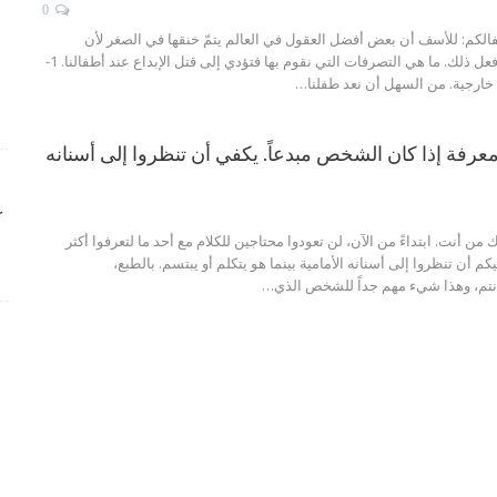
0
فالكم: للأسف أن بعض أفضل العقول في العالم يتمّ خنقها في الصغر لأن
ل ذلك. ما هي التصرفات التي نقوم بها فتؤدي إلى قتل الإبداع عند أطفالنا.
1-
خارجية.
من السهل أن نعد طفلنا
…
عرفة إذا كان الشخص مبدعاً. يكفي أن تنظروا إلى أسنانه
ك
ن أنت. ابتداءً من الآن، لن تعودوا محتاجين للكلام مع أحد ما لتعرفوا أكثر
كم أن تنظروا إلى أسنانه الأمامية بينما هو يتكلم أو يبتسم. بالطبع،
نتم، وهذا شيء مهم جداً للشخص الذي…