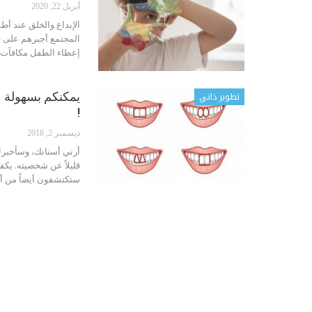
أبريل 22, 2020
الإبداع والخلق عند أط
المجتمع أجبرهم على فع
إعطاء الطفل مكافآت 
تطوير ذاتي
يمكنكم بسهولة م
!
ديسمبر 2, 2018
أرني أسنانك، وسأخبرك م
قليلاً عن شخصيته. يكفي
ستكتشفون أيضاً من أ