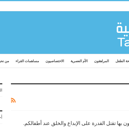
ة الطفل
المراهقون
الأم العصرية
الاختصاصيون
مساهمات القراء
من نح
ال
أح