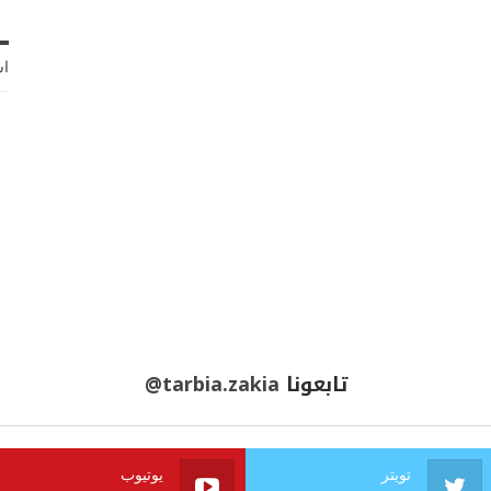
اش
تابعونا
@tarbia.zakia
تويتر
يوتيوب