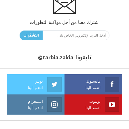
اشترك معنا من أجل مواكبة التطورات
الاشتراك
تابعونا
@tarbia.zakia
فايسبوك
تويتر
انضم الينا
انضم الينا
يوتيوب
انستغرام
انضم الينا
انضم الينا