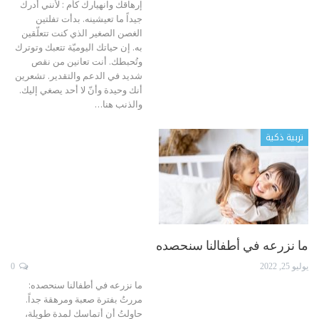
إرهاقك وانهيارك كأم : لأنني أدرك
جيداً ما تعيشينه.
بدأت تفلتين
الغصن الصغير الذي كنت تتعلّقين
به. إن حياتك اليوميّة تتعبك وتوترك
وتُحبطك. أنت تعانين من نقص
شديد في الدعم والتقدير. تشعرين
أنك وحيدة وأنّ لا أحد يصغي إليك.
والذنب هنا
…
تربية ذكية
ما نزرعه في أطفالنا سنحصده
يوليو 25, 2022
0
ما نزرعه في أطفالنا سنحصده:
مررتُ بفترة صعبة ومرهقة جداً.
حاولتُ أن أتماسك لمدة طويلة،