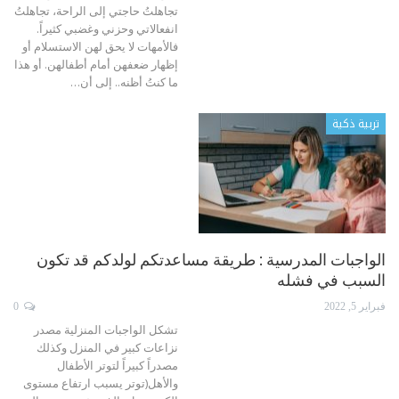
تجاهلتُ حاجتي إلى الراحة، تجاهلتُ
انفعالاتي وحزني وغضبي كثيراً.
فالأمهات لا يحق لهن الاستسلام أو
إظهار ضعفهن أمام أطفالهن. أو هذا
ما كنتُ أظنه.. إلى أن
…
تربية ذكية
الواجبات المدرسية : طريقة مساعدتكم لولدكم قد تكون
السبب في فشله
فبراير 5, 2022
0
تشكل الواجبات المنزلية مصدر
نزاعات كبير في المنزل وكذلك
مصدراً كبيراً لتوتر الأطفال
والأهل(توتر يسبب ارتفاع مستوى