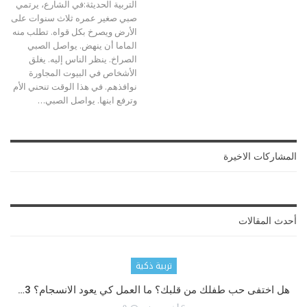
التربية الحديثة:في الشارع، يرتمي
صبي صغير عمره ثلاث سنوات على
الأرض ويصرخ بكل قواه. تطلب منه
الماما أن ينهض. يواصل الصبي
الصراخ. ينظر الناس إليه. يغلق
الأشخاص في البيوت المجاورة
نوافذهم. في هذا الوقت تنحني الأم
وترفع ابنها. يواصل الصبي
…
المشاركات الاخيرة
أحدث المقالات
تربية ذكية
هل اختفى حب طفلك من قلبك؟ ما العمل كي يعود الانسجام؟ 3…