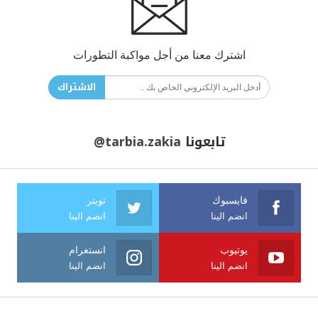
اشترك معنا من أجل مواكبة التطورات
الاشتراك
تابعونا
@tarbia.zakia
فايسبوك
تويتر
انضم الينا
انضم الينا
يوتيوب
انستغرام
انضم الينا
انضم الينا