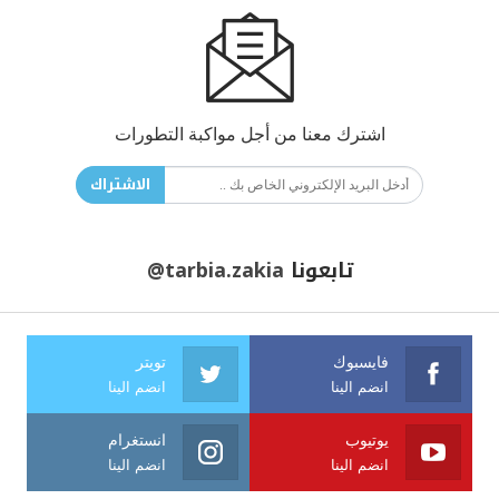
اشترك معنا من أجل مواكبة التطورات
الاشتراك
تابعونا
@tarbia.zakia
فايسبوك
تويتر
انضم الينا
انضم الينا
يوتيوب
انستغرام
انضم الينا
انضم الينا