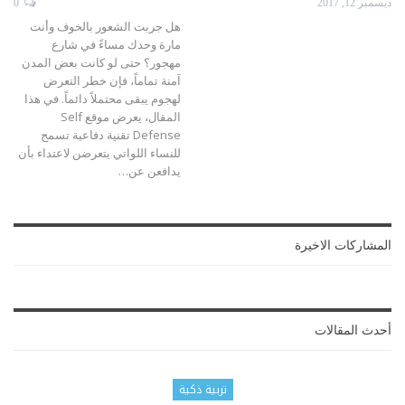
ديسمبر 12, 2017
0
هل جربت الشعور بالخوف وأنت
مارة وحدك مساءً في شارع
مهجور؟ حتى لو كانت بعض المدن
آمنة تماماً، فإن خطر التعرض
لهجوم يبقى محتملاً دائماً. في هذا
المقال، يعرض موقع Self
Defense تقنية دفاعية تسمح
للنساء اللواتي يتعرضن لاعتداء بأن
يدافعن عن…
المشاركات الاخيرة
أحدث المقالات
تربية ذكية