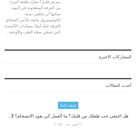
بمرض قلبيّ؟ مجرّد ملعقة كبيرة
من القرفة المطحونة في اليوم
يمكنها أن تخفّض نسبة
الكوليسترول مانعة تكدّس الصفائح.
القرفة غنيّة أيضًا بمضادات الأكسدة
التي تحسّن صحّة القلب والأوعية…
المشاركات الاخيرة
أحدث المقالات
تربية ذكية
هل اختفى حب طفلك من قلبك؟ ما العمل كي يعود الانسجام؟ 3…
5 أشهر منذ
0