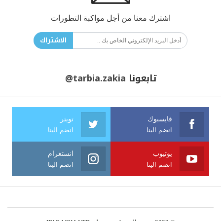
اشترك معنا من أجل مواكبة التطورات
الاشتراك
تابعونا
@tarbia.zakia
فايسبوك
تويتر
انضم الينا
انضم الينا
يوتيوب
انستغرام
انضم الينا
انضم الينا