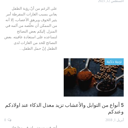
أغسطس 12, 2025
على الرغم من أنّ رؤية الطفل
يعاني بسبب الغازات المفرطة أمر
يثير الخوف ويرهق الأعصاب، إلا أنه
من الممكن أن نخلّصه من ألمه في
المنزل.
إليكم بعض النصائح
لنساعده على استعادة عافيته.
بعض
النصائح للحد من الغازات لدى
الطفل
إنّ حمل الطفل
…
تربية ذكية
5 أنواع من التوابل والأعشاب تزيد معدل الذكاء عند اولادكم
وعندكم
أبريل 1, 2018
0
أتعرفين سيدتي ان في مطبخك