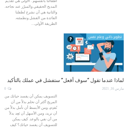
أطفالنا بأنفسهم . الأولى هي تقديم
المديح الحقيقي والمبرّر عند نجاحه.
والثانية هي أن نشرح لطفلنا
الفائدة من الفشل ونطمئنه.
الطريقة الأولى
…
تطوير ذاتي وعلم نفس
لماذا عندما تقول “سوف أفعل” ستفشل في عملك بالتأكيد
مارس 16, 2021
0
التسويف يمكن أن يفسد حياتك من
المريح أكثر أن نحلم بدلاً من أن
نُقدِم، ومن الأبسط أن نأمل بدلاً من
أن نريد، ومن الأسهل أن نَعِد بدلاً
من أن نفي بالوعد. كيف يمكن
للتسويف أن يفسد حياتك؟ كيف