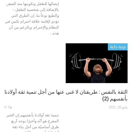
إيصالها للطفل وتكوينها منذ الصغر.
بالإضافة إلى شخصية الطفل –
والطبع نوعاً ما، إن الطرق التي
تؤدي لإقامة علاقة احترام تكمن في
النظام والإحترام.
وبالرغم من أن
هذه
…
تربية ذكية
الثقة بالنفس : طريقتان لا غنى عنها من أجل تنمية ثقة أولادنا
بأنفسهم (2)
مايو 28, 2021
0
تنمية ثقة أولادنا بأنفسهم
إن الخبر
المفرح هو أنّه وأخيرًا يوجد أربع
طرق أساسيّة من أجل بناء ثقة