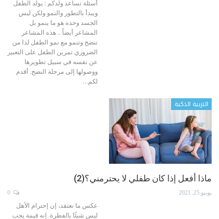
أسئلة تساعد ولدكم : يولد الطفل
ويبدأ بالتطور والنمو ولكن ليس
الجسد وحده هو ما ينمو بل
المشاعر أيضاً .. هذه المشاعر
تنضج وتنمو مع نمو الطفل لذا من
الضروري تمرين الطفل على التعبير
عن نفسه في سبيل تطويرها
ووصولها إلى مرحلة النضج.
أقدم
لكم
…
التربية الذكية
ماذا أفعل إذا كان طفلي لا يحترمني؟(2)
يونيو 25, 2021
0
عكس ما نعتقد، إن إحترام الأهل
ليس شيئًا بالفطرة. إنه قيمة يجب