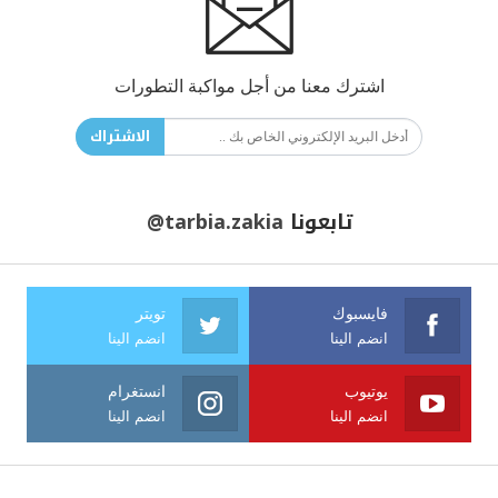
اشترك معنا من أجل مواكبة التطورات
الاشتراك
تابعونا
@tarbia.zakia
فايسبوك
تويتر
انضم الينا
انضم الينا
يوتيوب
انستغرام
انضم الينا
انضم الينا