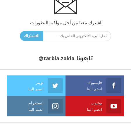
اشترك معنا من أجل مواكبة التطورات
الاشتراك
تابعونا
@tarbia.zakia
فايسبوك
تويتر
انضم الينا
انضم الينا
يوتيوب
انستغرام
انضم الينا
انضم الينا