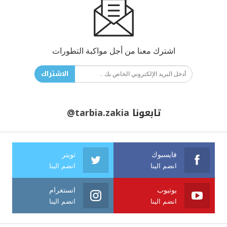
اشترك معنا من أجل مواكبة التطورات
الاشتراك
تابعونا
@tarbia.zakia
فايسبوك
تويتر
انضم الينا
انضم الينا
يوتيوب
انستغرام
انضم الينا
انضم الينا