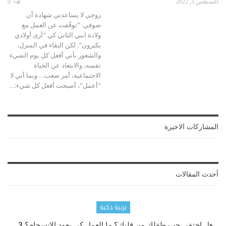
أغسطس 5, 2022
0
زوجي لا يساعدني
شهادة آن
صوفي: "توقّفت عن العمل مع
ولادة ابني الثاني كي "أرى أولادي
يكبرون". لكن البقاء في المنزل،
والشعور بأني أفعل كل يوم الشيء
نفسه، والابتعاد عن الحياة
الاجتماعية، أمر صعب… وبما أني لا
"أعمل"، أصبحت أفعل كل شيء:
…
المشاركات الاخيرة
أحدث المقالات
تربية ذكية
هل اختفى حب طفلك من قلبك؟ ما العمل كي يعود الانسجام؟ 3…