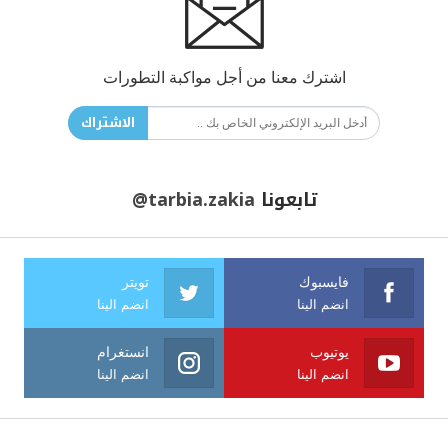
اشترك معنا من أجل مواكبة التطورات
الاشتراك
تابعونا
@tarbia.zakia
فايسبوك
تويتر
انضم الينا
انضم الينا
يوتيوب
انستغرام
انضم الينا
انضم الينا