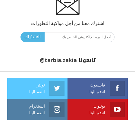
اشترك معنا من أجل مواكبة التطورات
الاشتراك
تابعونا
@tarbia.zakia
فايسبوك
تويتر
انضم الينا
انضم الينا
يوتيوب
انستغرام
انضم الينا
انضم الينا