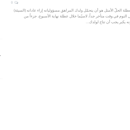
0
عطلة
الحلّ الأمثل هو أن يتحمّل ولدك المراهق مسؤولياته إزاء عاداته (السيئة)
 النوم في وقت متأخر جداً، لاسيّما خلال عطلة نهاية الأسبوع، جزءاً من
ه يكبر.يجب أن تتاح لولدك
…
ك