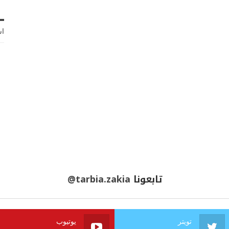
اش
تابعونا
@tarbia.zakia
تويتر
يوتيوب