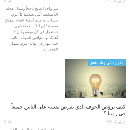
فبراير 28, 2021
0
سر واحد لتصبح ناجحاً وسط العجلة
اللّامتناهية الّتي نعيشها كلّ يوم،
نتساءل ما مدى أهميّة القيام بمهمّةٍ
صغيرة؟ إن لذلك أهميّة كبرى.
نستعجل في كلّ مهمّةٍ وكأنّ لا
أهميّة لها، توّاقين للمهمّة التالية
حتى ننهار في نهاية اليوم، منهكي
القوى، إذ…
تطوير ذاتي وعلم نفس
كيف نروّض الخوف الذي يفرض نفسه على الناس جميعاً
في زمننا ؟
فبراير 4, 2021
0
مواجهة الخوف إنه الشعور الجاثم