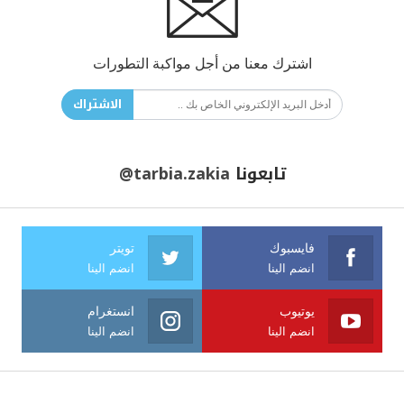
اشترك معنا من أجل مواكبة التطورات
الاشتراك
تابعونا
@tarbia.zakia
فايسبوك
تويتر
انضم الينا
انضم الينا
يوتيوب
انستغرام
انضم الينا
انضم الينا