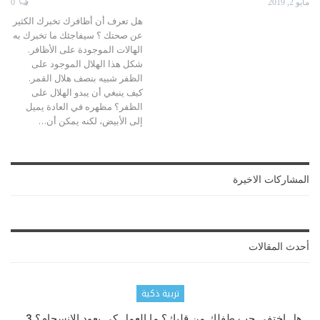
مايو 2, 2019
0
هل تعرف أن أظافرك تخبرك الكثير
عن صحتك ؟ سيفاجئك ما تخبرك به
الهالات الموجودة على الأظافر.
شكل هذا الهلال الموجود على
الظفر شبيه بنصف هلال القمر.
كيف ينبغي أن يبدو الهلال على
الظفر؟
مظهره في العادة يميل
إلى الأبيض، لكنه يمكن أن
…
المشاركات الاخيرة
أحدث المقالات
تربية ذكية
هل اختفى حب طفلك من قلبك؟ ما العمل كي يعود الانسجام؟ 3…