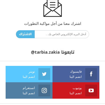
اشترك معنا من أجل مواكبة التطورات
الاشتراك
تابعونا
@tarbia.zakia
فايسبوك
تويتر
انضم الينا
انضم الينا
يوتيوب
انستغرام
انضم الينا
انضم الينا