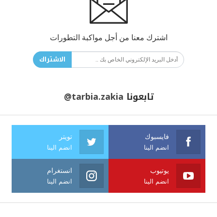
اشترك معنا من أجل مواكبة التطورات
الاشتراك
تابعونا
@tarbia.zakia
فايسبوك
تويتر
انضم الينا
انضم الينا
يوتيوب
انستغرام
انضم الينا
انضم الينا