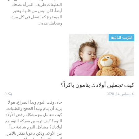
التعليقات ظريف. المرأة تضحك
أيضاً. لكن ليس من قلبها، وتغير
الموضوع كما تفعل في كل مرة،
وتتجاهل هذه
…
التربية الذكية
كيف تجعلين أولادك ينامون باكراً؟
أغسطس 14, 2020
0
حان وقت النوم وبدأ الصراع. هو لا
يريد أن ينام وتبدأ الحجج والطلبات.
كيف نتعامل مع مشكلة رفض الأولاد
للنوم؟ كيف تربحين معركة النوم مع
أولادك؟
مشاكل النوم شائعة جداً
بين الأولاد. ولكن دعونا نفكر بالأمر..