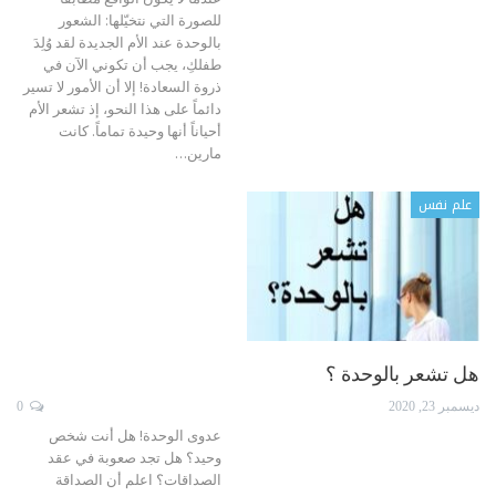
للصورة التي نتخيّلها: الشعور
بالوحدة عند الأم الجديدة
لقد وُلِدَ
طفلكِ، يجب أن تكوني الآن في
ذروة السعادة! إلا أن الأمور لا تسير
دائماً على هذا النحو، إذ تشعر الأم
أحياناً أنها وحيدة تماماً.
كانت
مارين
…
علم نفس
هل تشعر بالوحدة ؟
ديسمبر 23, 2020
0
عدوى الوحدة! هل أنت شخص
وحيد؟ هل تجد صعوبة في عقد
الصداقات؟ اعلم أن الصداقة