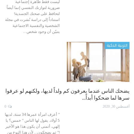
ليست فقط ظاهرة إجتماعية
ضرورية لتوازنك النفسي إنما أيضاً
لتحافظ على صحتك الجسدية!
استناداً إلى دراسة نُشرت في مجلة
الشخصية والنفسية الاجتماعية
يتبيّن أن وجود شخص…
التربية الذكية
يضحك الناس عندما يعرفون كم ولداً لديها، ولكنهم لو عرفوا
سرها لما ضحكوا أبداً…
أغسطس 30, 2020
0
" أعرف امرأة عمرها 34 سنة، لديها
5 أولاد. يقول لها الناس " خمس؟ يا
إلهي، أتمنى أن يكون هذا هو الأخير
!" ثم يضحكون…
لأن هذا النوع من