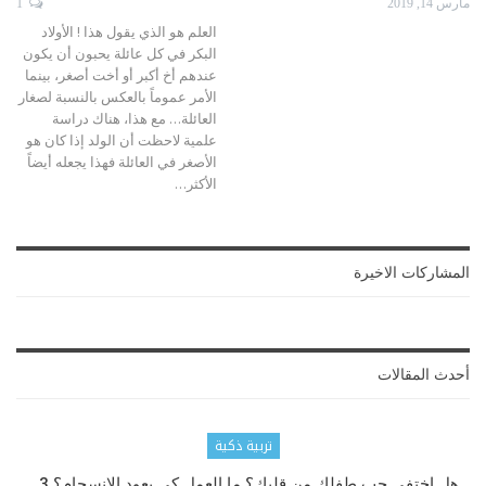
مارس 14, 2019
1
العلم هو الذي يقول هذا !
الأولاد
البكر في كل عائلة يحبون أن يكون
عندهم أخ أكبر أو أخت أصغر، بينما
الأمر عموماً بالعكس بالنسبة لصغار
العائلة…
مع هذا، هناك دراسة
علمية لاحظت أن الولد إذا كان هو
الأصغر في العائلة فهذا يجعله أيضاً
الأكثر
…
المشاركات الاخيرة
أحدث المقالات
تربية ذكية
هل اختفى حب طفلك من قلبك؟ ما العمل كي يعود الانسجام؟ 3…