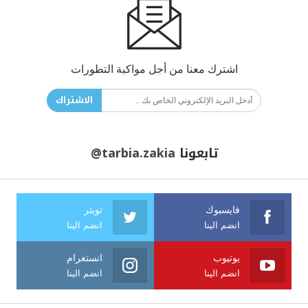
اشترك معنا من أجل مواكبة التطورات
الاشتراك
تابعونا
@tarbia.zakia
فايسبوك
تويتر
انضم الينا
انضم الينا
يوتيوب
انستغرام
انضم الينا
انضم الينا