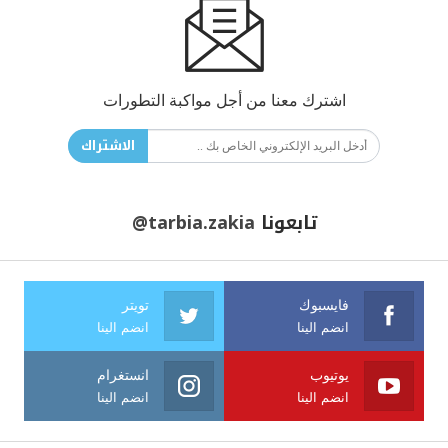
اشترك معنا من أجل مواكبة التطورات
الاشتراك
تابعونا
@tarbia.zakia
فايسبوك
تويتر
انضم الينا
انضم الينا
يوتيوب
انستغرام
انضم الينا
انضم الينا