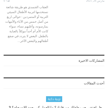
مارس 28, 2021
0
العقاب الجسدي هو طريقة شائعة
نستخدمها لتربية الأطفال السيئي
التربية أو المتمردين : حوالى اربع
من أصل خمس من الآباء والأمهات
يمارسونه، وأغلبهم نساء، سواء
كانت الأم أم أحداً موكلاً بالعناية
بالطفل. البعض لا يتردد في صفع
أطفالهم والبعض الآخر
…
المشاركات الاخيرة
أحدث المقالات
تربية ذكية
هل اختفى حب طفلك من قلبك؟ ما العمل كي يعود الانسجام؟ 3…