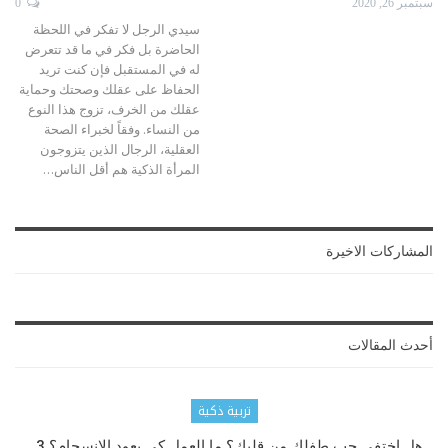
سبتمبر 26, 2020
0
سيدي الرجل لا تفكر في اللحظة
الحاضرة بل فكر في ما قد تتعرض
له في المستقبل فإن كنت تريد
الحفاظ على عقلك وصحتك وحماية
عقلك من الخرف، تزوج هذا النوع
من النساء. وفقاً لخبراء الصحة
العقلية، الرجال الذين يتزوجون
المرأة الذكية هم أقل الناس…
المشاركات الاخيرة
أحدث المقالات
تربية ذكية
هل اختفى حب طفلك من قلبك؟ ما العمل كي يعود الانسجام؟ 3…