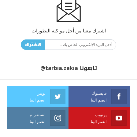
اشترك معنا من أجل مواكبة التطورات
الاشتراك
تابعونا
@tarbia.zakia
فايسبوك
تويتر
انضم الينا
انضم الينا
يوتيوب
انستغرام
انضم الينا
انضم الينا