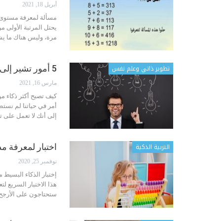
أبريل 18, 2021
مسألة لمعرفة مستوى 
يحتل المرتبة الأولى م
مرة، وليس هناك ما يش
تطوير ذاتي وعلم نفس
5 أمور تشير إلى أنك لست ذكياً كما تعتقد!
مارس 16, 2021
كيف تصبح أكثر ذكاء من
إلى أنك لا تعمل على 
التربية الذكية
اختبار لمعرفة مد
نوفمبر 25, 2020
إختبار الذكاء البسيط 
هذا الاختبار السريع لت
ستحتاجون على الأرجح أ