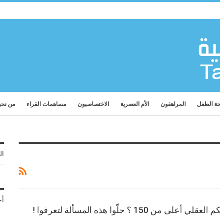
ة الطفل
المراهقون
الأم العصرية
الاختصاصيون
مساهمات القراء
من نح
ال
أح
ن 150 ؟ حلّوا هذه المسألة لتعرفوا !