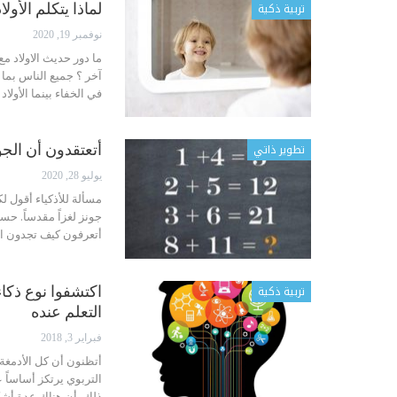
تربية ذكية
لماذا يتكلم الأول
نوفمبر 19, 2020
ما دور حديث الاولاد 
آخر ؟ جميع الناس بما
في الخفاء بينما الأول
تطوير ذاتي
أتعتقدون أن الجو
يوليو 28, 2020
مسألة للأذكياء
أقول لك
جونز لغزاً مقدساً. ح
أتعرفون كيف تجدون ال
تربية ذكية
التعلم عنده
فبراير 3, 2018
أتظنون أن كل الأدمغة
التربوي يرتكز أساساً 
ذلك، أن هناك عدة أشك