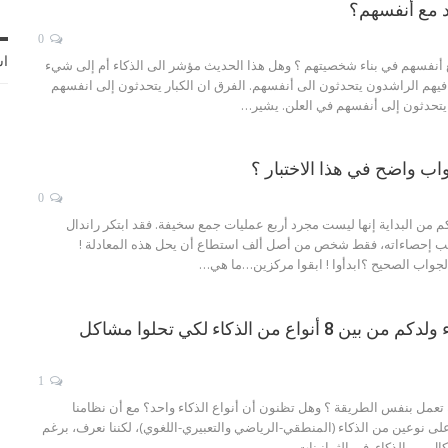
اد مع أنفسهم؟
0
اش
مع أنفسهم في بناء شخصيتهم ؟ وهل هذا الحديث مؤشر الى الذكاء أم إلى شيء
 فيهم الراشدون يتحدثون الى أنفسهم. الفرق ان الكبار يتحدثون إلى انفسهم
اد يتحدثون إلى أنفسهم في العلن. يشير…
اب واضح في هذا الاختبار ؟
0
م من البداية إنها ليست مجرد أربع عمليات جمع سخيفة. فقد ابتكر راندال
سب إحصاءاته، فقط شخص من أصل ألف استطاع أن يحل هذه المعادلة !
جواب الصحيح ؟ابدأوا !
ابقوا مركزين…ما هي
…
اكتشفوا نوع ذكاء ولدكم من بين 8 أنواع من الذكاء لكي تحلوا مشاكل
1
 تعمل بنفس الطريقة ؟ وهل تظنون أن أنواع الذكاء واحد؟
مع أن نظامنا
على نوعين من الذكاء (المنطقي-الرياضي والتعبيري-اللغوي)، لكننا نعرف، برغم
ال من الذكاء.
في الثمانينات من
…