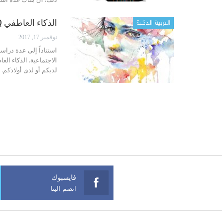
التربية الذكية
الذكاء العاطفي EQ : إليكم 8 إشارات لا تخطئ على أنكم تمتلكونه
نوفمبر 17, 2017
استناداً إلى عدة دراس
لديكم أو لدى أولادكم. 1- انتم تفهمون عواطفكم كل الناس…
فايسبوك
انضم الينا