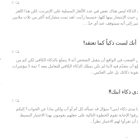
0
الذكاء
ليس هناك نقص في عدد الألغاز المسلية على الإنترنت، لكن هذا اللغز
ن حيث الإنتشار بينها كلها، حسبما رأيت. لقد تمت مشاركته أكثر من ثلاث ملايين
ير إلى أنه سيتوقف عند أي حدّ.
…
0
 الصعب في الواقع أن يتقبل الشخص أنه لا يتمتّع بالذكاء الكافي لكن كم من
ك
أمر في حياتنا لم نستطع أن نتقدّم فيه لأننا لم نكن نمتلك الذكاء الكافي للتعامل معه ؟ ثمة 5 مؤشرات
تقوية ذكائك بل على العكس…
ى ذكاء ابنك!!
2
ما مدى ذكاء ابني؟ سؤال قد تسأله كل أم أو أب ولكن ماذا عن الجواب؟ إليكم
عرفوا الإجابة تقوم الخطوة التالية على جعلهم يقومون بهذا الاختبار البسيط.
ن تقرأوا لهم الاختبار نظراً…