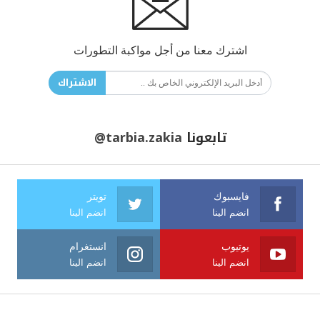
اشترك معنا من أجل مواكبة التطورات
الاشتراك
تابعونا
@tarbia.zakia
فايسبوك
تويتر
انضم الينا
انضم الينا
يوتيوب
انستغرام
انضم الينا
انضم الينا