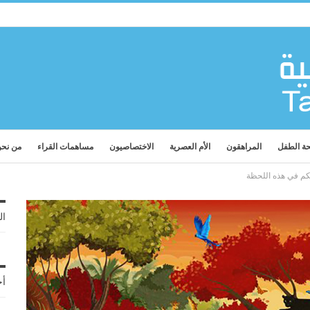
ة الطفل
المراهقون
الأم العصرية
الاختصاصيون
مساهمات القراء
من نح
لكم في هذه اللحظة
ال
أح