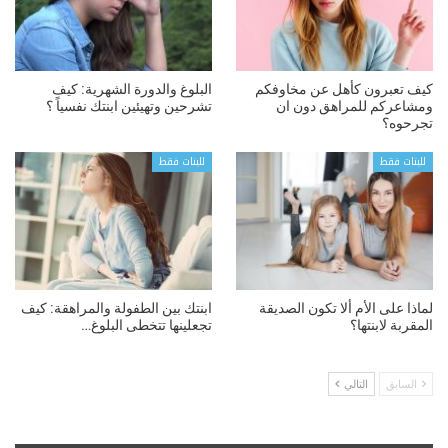
كيف تعبرون كأهل عن مخاوفكم
البلوغ والدورة الشهرية: كيف
ومشاعركم للمراهق دون ان
تشرحين وتهيئين ابنتك نفسياً ؟
تجرحوه؟
للبنات فقط
للبنات فقط
لماذا على الأم ألا تكون الصديقة
ابنتك بين الطفولة والمراهقة: كيف
المقربة لابنتها؟
تجعلينها تتخطى البلوغ…
السابق
التالي