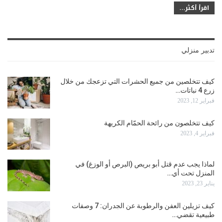
اقرأ أكثر...
تدبير منزلي
كيف تتخلصين من جميع الحشرات التي تزعجك من خلال
زرع 4 نباتات…
فبراير 12, 2023
كيف تتخلصون من رائحة الحمّام الكريهة
فبراير 4, 2023
لماذا يجب عدم قتل أبو بريص (البرص أو الوزغ) في
المنزل تحت أي…
يناير 23, 2023
كيف تزيلين العفن والرطوبة عن الجدران: 7 وصفات
طبيعية تقضي…