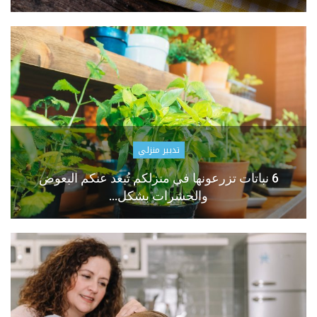
تدبير منزلي
6 نباتات تزرعونها في منزلكم تُبعد عنكم البعوض
والحشرات بشكل…