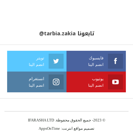
تابعونا
@tarbia.zakia
فايسبوك
تويتر
انضم الينا
انضم الينا
يوتيوب
انستغرام
انضم الينا
انضم الينا
© 2023- جميع الحقوق محفوظة. IFARASHA LTD
تصميم مواقع انترنت:
AppsOnTime