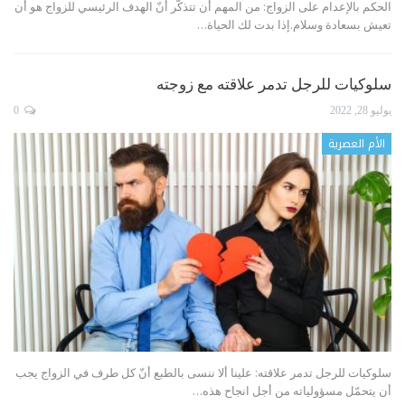
الحكم بالإعدام على الزواج: من المهم أن تتذكّر أنّ الهدف الرئيسي للزواج هو أن
تعيش بسعادة وسلام.إذا بدت لك الحياة
…
سلوكيات للرجل تدمر علاقته مع زوجته
يوليو 28, 2022
0
الأم العصرية
سلوكيات للرجل تدمر علاقته: علينا ألا ننسى بالطبع أنّ كل طرف في الزواج يجب
أن يتحمّل مسؤولياته من أجل انجاح هذه
…