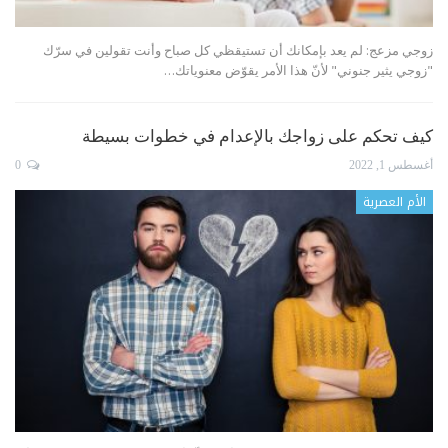
زوجي مزعج: لم يعد بإمكانك أن تستيقظي كل صباح وأنت تقولين في سرّك
"زوجي يثير جنوني" لأنّ هذا الأمر يقوّض معنوياتك
…
كيف تحكم على زواجك بالإعدام في خطوات بسيطة
أغسطس 1, 2022
0
الأم العصرية