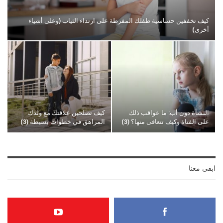
كيف تخففين حساسية طفلك المفرطة على ارتداء الثياب (وعلى أشياء
أخرى)
النشأة دون أب: ما عواقب ذلك
كيف تصلحين علاقتك مع ولدك
على الفتاة وكيف تتعافى منها؟ (3)
المراهق في خطوات بسيطة (3)
ابقى معنا