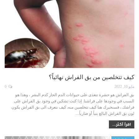
كيف تتخلصين من بق الفراش نهائياً؟
مايو 10, 2022
0
بق الفراش هو حشرة تتغذى على حيوانات الدم الحار كدم البشر ، وهذا هو
السبب في وجودها على فراشنا. إذا كنت تشكين في وجود بق الفراش على
فراشك ، فسنخبرك هنا كيف تتخلصين منه.
كيف نتعرف الى بق الفراش
يكون
لون بق الفراش البالغ بنياً أو ضارباً
…
اقرأ أكثر...