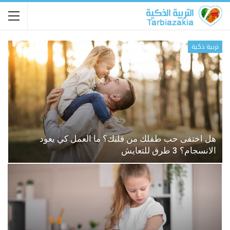
تربية ذكية
هل اختفى حب طفلك من قلبك؟ ما العمل كي يعود
الانسجام؟ 3 طرق للتعايش