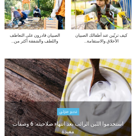
كيف تربّين عند أطفالك الصبيان
الصبيان قادرون على التعاطف
الأخلاق والاستقامة…
واللطف والشفقة أكثر من…
تدبير منزلي
استخدموا اللبن الرائب بعد انتهاء صلاحيته: 6 وصفات
مفيدة