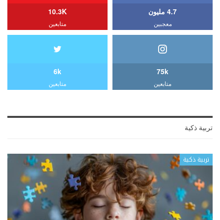
4.7 مليون
10.3K
معجبين
متابعين
6k
75k
متابعين
متابعين
تربية ذكية
تربية ذكية