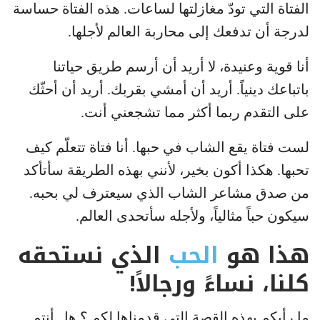
الفتاة التي تودّ مغازلتها لساعات. هذه الفتاة حساسة
لدرجة أن تدفعك إلى محاربة العالم لأجلها.
أنا قوية وعنيدة، لا أريد أن أرسم طريق حياتنا
باتباعك دينياً. أريد أن أمشي بقربك. أريد أن أحثّك
على التقدم ربما أكثر مما تشجعني أنت.
لست فتاة يقع الشاب في حبها. أنا فتاة تتعلّم كيف
تحبها. هكذا أكون بخير، لأنني بهذه الطريقة سأتأكد
من صدق مشاعر الشاب الذي سيعترف لي بحبه.
سيكون حباً مثالياً، ولأجله سأتحدى العالم.
هذا هو
الحب
الذي نستحقه
كلنا، نساءً ورجالاً!
ما رأيكم بهذه القصة التي قدمناها لكم ؟ هل أنتم