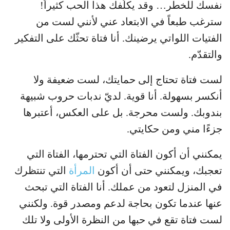
نفسك للخطر… وقد يكلّفك هذا الحب كثيراً!
سترغب طبعاً في الابتعاد عني لأنني لست من
الفتيات اللواتي يرضينك. أنا فتاة تحثّك على التفكير
والتقدّم.
لست فتاة تحتاج إلى حمايتك، لست ضعيفة ولا
أنكسر بسهولة. أنا قوية. لديّ ندبات حروب شبيهة
بندوبك. ولست محرجة. بل على العكس، أعتبرها
جزءًا مني ومن حكايتي.
يمكنني أن أكون الفتاة التي تحترمها، الفتاة التي
تعجبك، ويمكنني حتى أن أكون
المرأة
التي تنتظرك
في المنزل لتعود من عملك. أنا الفتاة التي تبحث
عنها عندما تكون بحاجة لدعم ومصدر قوة. ولكنني
لست فتاة تقع في حبها من النظرة الأولى ولا تلك