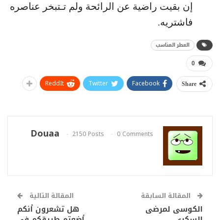
إن بقيت راضية عن الرائحة ولم تـتبخر عناصره
فاشتريه.
العطر المناسب
0
ReddIt
Twitter
Facebook
Share
Douaa
2150 Posts
0 Comments
المقالة السابقة
المقالة التالية
الكوسى لمرضى
هل تشعرون أنكم
السكري
أضعتم طريقكم في