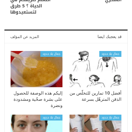
الحياة ؟ 5 طرق
لتستعيدوها
قد يعجبك ايضا
المزيد عن المؤلف
جمال بلا حدود
جمال بلا حدود
أفضل 10 تمارين للتخلّص من
إليكم هذه الوصفة للحصول
الذقن المترهّل بسرعة
على بشرة صحّية ومشدودة
ونضرة
جمال بلا حدود
جمال بلا حدود