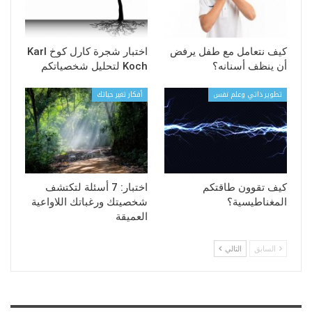
كيف نتعامل مع طفل يرفض
اختبار شجرة كارل كوخ Karl
أن ينظف أسنانه؟
Koch لتحليل شخصياتكم
تطوير ذاتي وعلم نفس
أفكار تغير حياتك
كيف تقوون طاقتكم
اختبار: 7 أسئلة لتكتشف
المغناطيسية؟
شخصيتك ورغباتك اللاواعية
العميقة
السابق
التالي