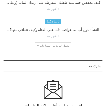
كيف تخففين حساسية طفلك المفرطة على ارتداء الثياب (وعلى…
6 أشهر منذ
تربية ذكية
النشأة دون أب: ما عواقب ذلك على الفتاة وكيف تتعافى منها؟…
6 أشهر منذ
تحميل المزيد من المشاركات
اشترك معنا
اشترك معنا من أجل مواكبة التطورات