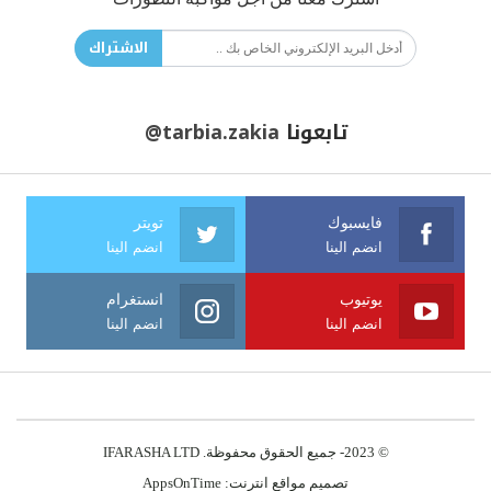
الاشتراك
تابعونا
@tarbia.zakia
فايسبوك
تويتر
انضم الينا
انضم الينا
يوتيوب
انستغرام
انضم الينا
انضم الينا
© 2023- جميع الحقوق محفوظة. IFARASHA LTD
تصميم مواقع انترنت:
AppsOnTime